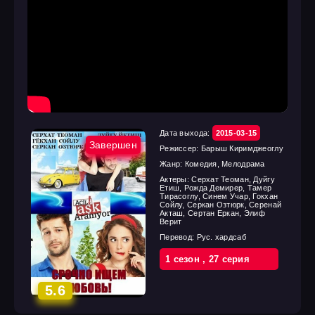
Дата выхода:
2015-03-15
Завершен
Режиссер:
Барыш Киримджеоглу
Жанр:
Комедия, Мелодрама
Актеры:
Серхат Теоман, Дуйгу
Етиш, Рожда Демирер, Тамер
Тирасоглу, Синем Учар, Гокхан
Сойлу, Серкан Озтюрк, Серенай
Акташ, Сертан Еркан, Элиф
Верит
Перевод:
Рус. хардсаб
1 cезон
,
27 cерия
5.6