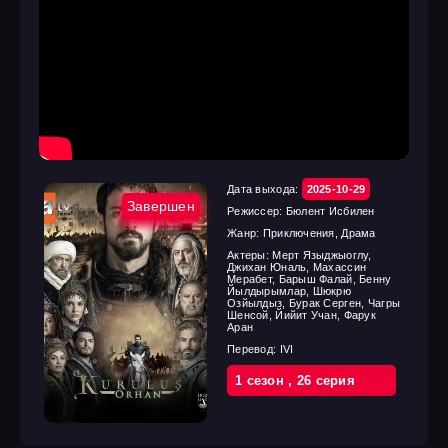
Дата выхода:
2025-10-29
Завершен
Режиссер:
Бюлент Исбилен
Жанр:
Приключения, Драма
Актеры:
Мерт Языджыоглу,
Джихан Юналь, Махассин
Мерабет, Барыш Фалай, Бенну
Йылдырымлар, Шюкрю
Озйылдыз, Бурак Серген, Чагры
Шенсой, Йийит Учан, Фарук
Аран
Перевод:
IVI
1 cезон
,
26 cерия