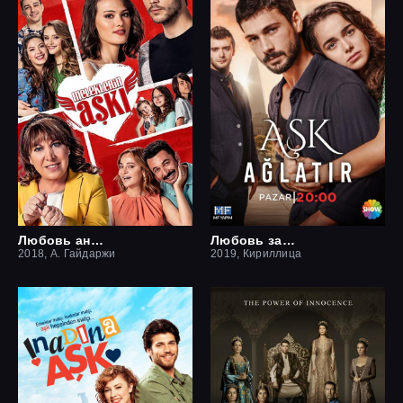
Любовь ангелов
Любовь заставит плакать
2018, А. Гайдаржи
2019, Кириллица