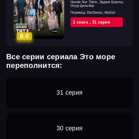
Hande Nur Tekin, Эрдем Шанлы,
Онур Дильбер
Перевод:
DiziDenizi, MyDizi
1 cезон
,
31 cерия
8.0
Все серии сериала Это море
переполнится:
31 серия
30 серия