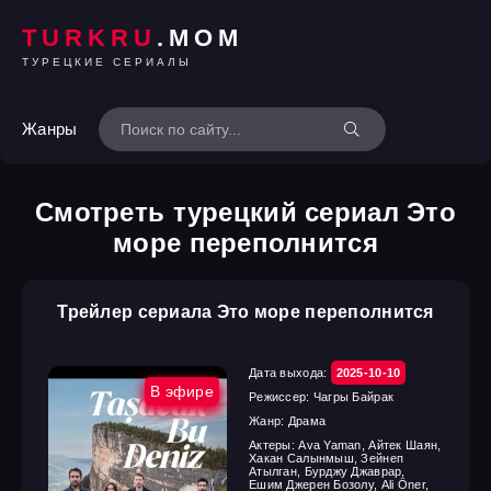
TURKRU
.MOM
ТУРЕЦКИЕ СЕРИАЛЫ
Жанры
Смотреть турецкий сериал Это
море переполнится
Трейлер сериала Это море переполнится
Дата выхода:
2025-10-10
В эфире
Режиссер:
Чагры Байрак
Жанр:
Драма
Актеры:
Ava Yaman, Айтек Шаян,
Хакан Салынмыш, Зейнеп
Атылган, Бурджу Джаврар,
Ешим Джерен Бозолу, Ali Öner,