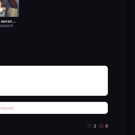
Маленький начальник
хардсаб
2
0