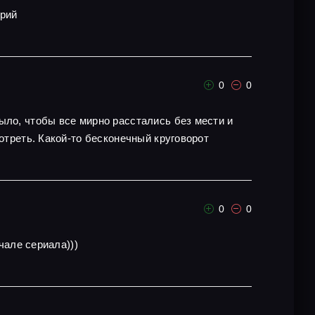
ерий
0
0
ыло, чтобы все мирно расстались без мести и
отреть. Какой-то бесконечный круговорот
0
0
чале сериала)))