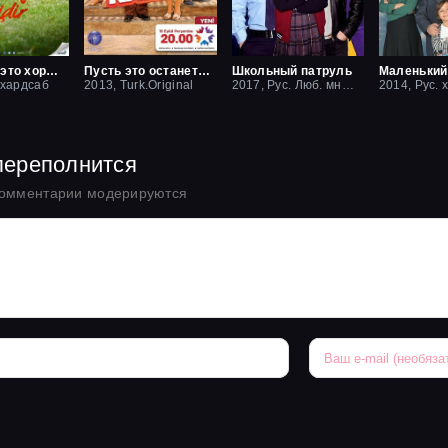
Друзья — это хорошо
Пусть это останется между нами
Школьный патруль
 хардсаб
2013, Turk.Original
2017, Рус. Люб. многоголосый
2014, Рус. 
переполнится
комментарии модерируются