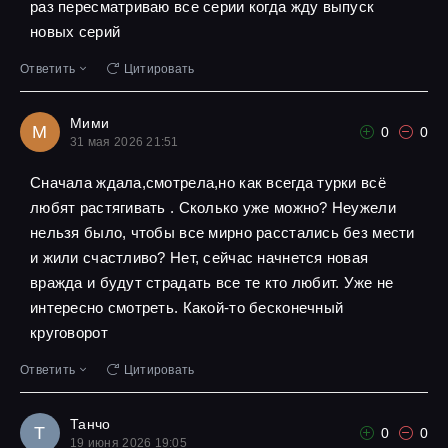
раз пересматриваю все серии когда жду выпуск
новых серий
Ответить
Цитировать
Мими
М
0
0
31 мая 2026 21:51
Сначала ждала,смотрела,но как всегда турки всё
любят растягивать . Сколько уже можно? Неужели
нельзя было, чтобы все мирно расстались без мести
и жили счастливо? Нет, сейчас начнется новая
вражда и будут страдать все те кто любит. Уже не
интересно смотреть. Какой-то бесконечный
круговорот
Ответить
Цитировать
Танчо
Т
0
0
19 июня 2026 19:05