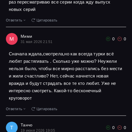
раз пересматриваю все серии когда жду выпуск
новых серий
Ответить
Цитировать
Мими
М
0
0
31 мая 2026 21:51
Сначала ждала,смотрела,но как всегда турки всё
любят растягивать . Сколько уже можно? Неужели
нельзя было, чтобы все мирно расстались без мести
и жили счастливо? Нет, сейчас начнется новая
вражда и будут страдать все те кто любит. Уже не
интересно смотреть. Какой-то бесконечный
круговорот
Ответить
Цитировать
Танчо
Т
0
0
19 июня 2026 19:05