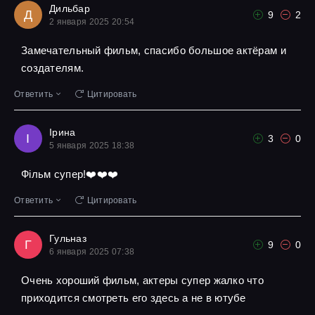
Дильбар
Д
9
2
2 января 2025 20:54
Замечательный фильм, спасибо большое актёрам и
создателям.
Ответить
Цитировать
Ірина
І
3
0
5 января 2025 18:38
Фільм супер!❤️❤️❤️
Ответить
Цитировать
Гульназ
Г
9
0
6 января 2025 07:38
Очень хороший фильм, актеры супер жалко что
приходится смотреть его здесь а не в ютубе