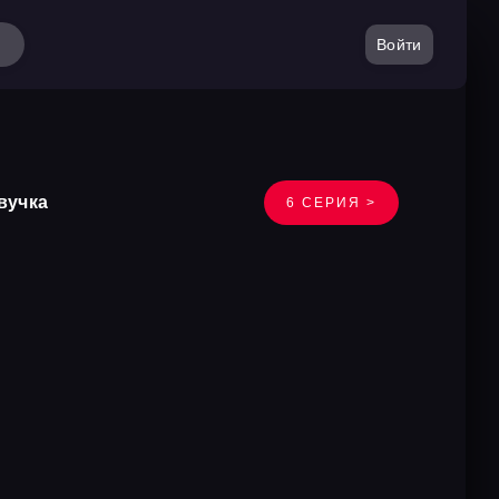
Войти
вучка
6 СЕРИЯ >