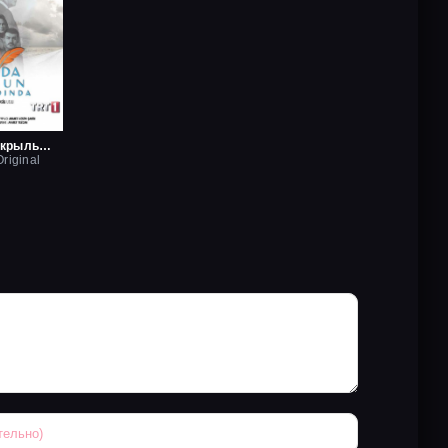
Любовь на крыльях птицы
riginal