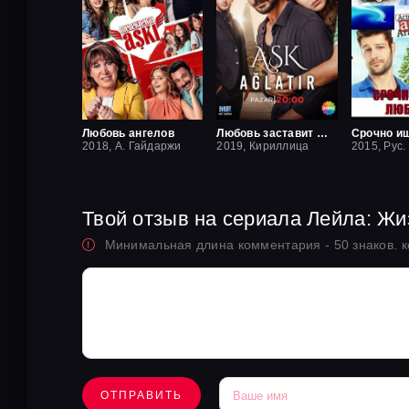
Любовь ангелов
Любовь заставит плакать
2018, А. Гайдаржи
2019, Кириллица
2015, Рус.
Твой отзыв на сериала Лейла: Ж
Минимальная длина комментария - 50 знаков. 
ОТПРАВИТЬ