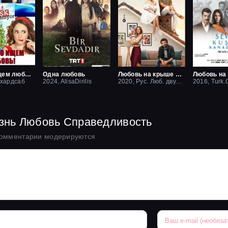
Срочно ищем любовь
Одна любовь
Любовь на крыше / Чердак любви
 хардсаб
2024, AlisaDirilis
2020, Рус. Люб. двухголосый
2016, Turk.O
изнь Любовь Справедливость
комментарии модерируются