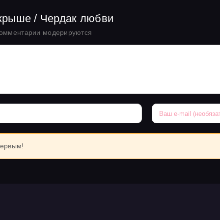
 крыше / Чердак любви
комментарии модерируются
первым!