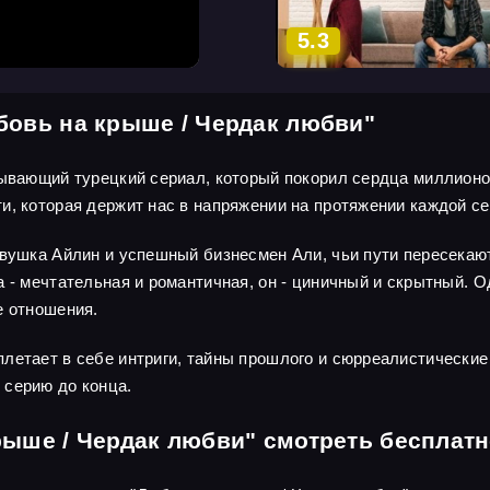
5.3
бовь на крыше / Чердак любви"
тывающий турецкий сериал, который покорил сердца миллионов
и, которая держит нас в напряжении на протяжении каждой се
вушка Айлин и успешный бизнесмен Али, чьи пути пересекают
 - мечтательная и романтичная, он - циничный и скрытный. О
е отношения.
летает в себе интриги, тайны прошлого и сюрреалистически
 серию до конца.
рыше / Чердак любви" смотреть бесплат