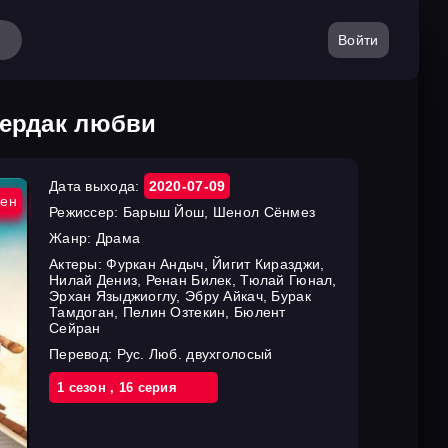
Войти
Чердак любви
Дата выхода:
2020-07-09
ен
Режиссер:
Барыш Йош, Шенол Сёнмез
Жанр:
Драма
Актеры:
Фуркан Андыч, Йигит Киразджи,
Нилай Дениз, Ренан Билек, Тюлай Гюнал,
Эрхан Языджиоглу, Эбру Айкач, Бурак
Тамдоган, Пелин Озтекин, Бюлент
Сейран
Перевод:
Рус. Люб. двухголосый
1 cезон
,
16 cерия