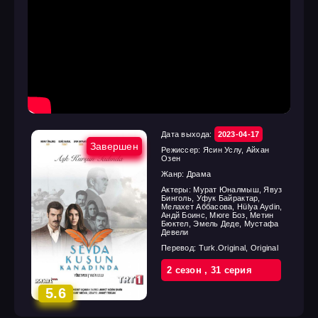
Дата выхода:
2023-04-17
Завершен
Режиссер:
Ясин Услу, Айхан
Озен
Жанр:
Драма
Актеры:
Мурат Юналмыш, Явуз
Бинголь, Уфук Байрактар,
Мелахет Аббасова, Hülya Aydin,
Андй Боинс, Мюге Боз, Метин
Бюктел, Эмель Деде, Мустафа
Девели
Перевод:
Turk.Original, Original
2 cезон
,
31 cерия
5.6