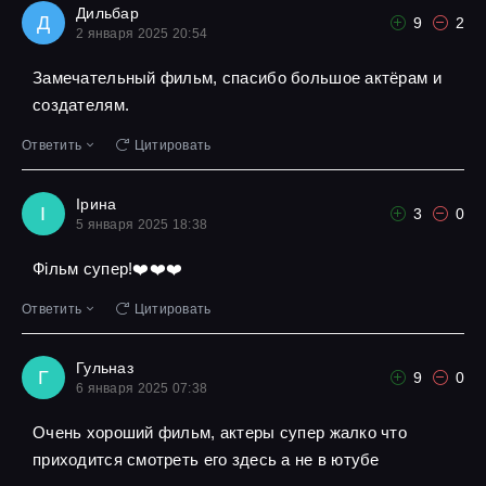
Дильбар
Д
9
2
2 января 2025 20:54
Замечательный фильм, спасибо большое актёрам и
создателям.
Ответить
Цитировать
Ірина
І
3
0
5 января 2025 18:38
Фільм супер!❤️❤️❤️
Ответить
Цитировать
Гульназ
Г
9
0
6 января 2025 07:38
Очень хороший фильм, актеры супер жалко что
приходится смотреть его здесь а не в ютубе