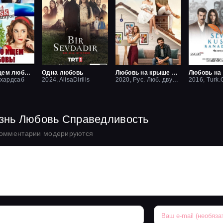
Срочно ищем любовь
Одна любовь
Любовь на крыше / Чердак любви
 хардсаб
2024, AlisaDirilis
2020, Рус. Люб. двухголосый
2016, Turk.O
изнь Любовь Справедливость
комментарии модерируются