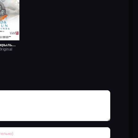
Любовь на крыльях птицы
riginal