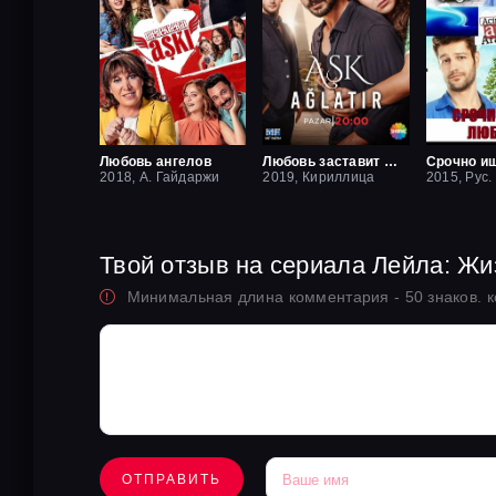
Любовь ангелов
Любовь заставит плакать
2018, А. Гайдаржи
2019, Кириллица
2015, Рус.
Твой отзыв на сериала Лейла: Ж
Минимальная длина комментария - 50 знаков. 
ОТПРАВИТЬ