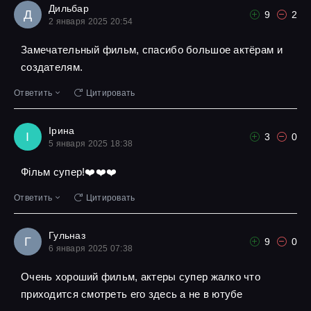
Дильбар
Д
9
2
2 января 2025 20:54
Замечательный фильм, спасибо большое актёрам и
создателям.
Ответить
Цитировать
Ірина
І
3
0
5 января 2025 18:38
Фільм супер!❤️❤️❤️
Ответить
Цитировать
Гульназ
Г
9
0
6 января 2025 07:38
Очень хороший фильм, актеры супер жалко что
приходится смотреть его здесь а не в ютубе