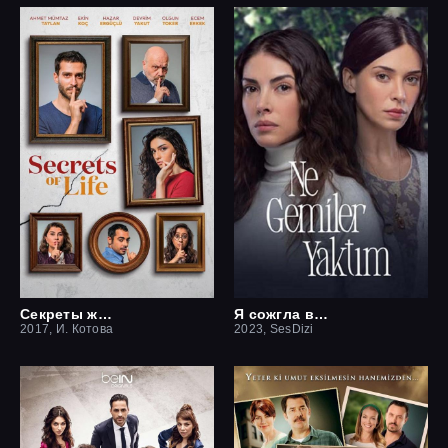
Секреты жизни
Я сожгла все мосты / Какие корабли я сжёг
2017, И. Котова
2023, SesDizi