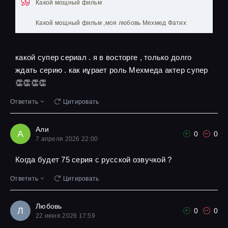
Какой мощный фильм
Какой мощный фильм ,моя любовь Мехмед Фатих
какой супер сериал . я в восторге , только долго
ждать серию . как иұрает роль Мехмеда актер супер
👏👏👏👏
Ответить
Цитировать
Али
А
0
0
7 апреля 2026 22:00
Когда будет 75 серия с русской озвучкой ?
Ответить
Цитировать
Любовь
Л
0
0
22 июня 2026 17:59