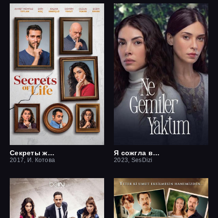
Секреты жизни
Я сожгла все мосты / Какие корабли я сжёг
2017, И. Котова
2023, SesDizi