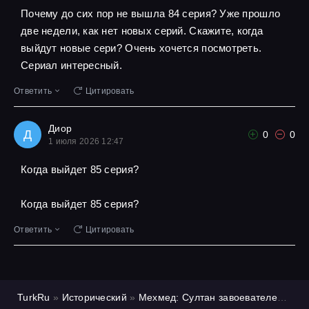
Почему до сих пор не вышла 84 серия? Уже прошло
две недели, как нет новых серий. Скажите, когда
выйдут новые сери? Очень хочется посмотреть.
Сериал интересный.
Ответить
Цитировать
Диор
Д
0
0
1 июля 2026 12:47
Когда выйдет 85 серия?
Когда выйдет 85 серия?
Ответить
Цитировать
TurkRu
»
Исторический
»
Мехмед: Султан завоевателей
»
1 