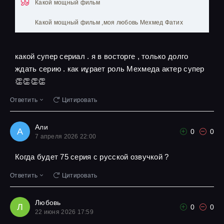
Какой мощный фильм
Какой мощный фильм ,моя любовь Мехмед Фатих
какой супер сериал . я в восторге , только долго
ждать серию . как иұрает роль Мехмеда актер супер
👏👏👏👏
Ответить
Цитировать
Али
А
0
0
7 апреля 2026 22:00
Когда будет 75 серия с русской озвучкой ?
Ответить
Цитировать
Любовь
Л
0
0
22 июня 2026 17:59