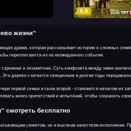
6.9
рево жизни"
вающая драма, которая рассказывает историю о сложных семе
дьбы переплетаются из-за неожиданного события.
 - скромная и незаметная. Суть конфликта между ними заключ
и. Это дерево считается священным и долгие годы передавало
чери первой семьи и сына второй - становится началом их за
левать много препятствий и испытаний, чтобы сохранить сво
и" смотреть бесплатно
ватывающим сюжетом, но и высоким качеством исполнения. Пр