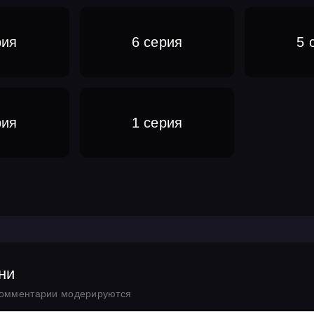
рия
6 серия
5 
рия
1 серия
ни
комментарии модерируются