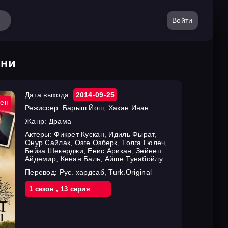
Войти
зни
Дата выхода:
2014-09-25
ен
Режиссер:
Барыш Йош, Хакан Инан
Жанр:
Драма
Актеры:
Фикрет Кускан, Идиль Фырат,
Онур Сайлак, Озге Озберк, Толга Гюлеч,
Бейза Шекерджи, Енис Арикан, Зейнеп
Айдемир, Кенан Баль, Айше Тунабойлу
Перевод:
Рус. хардсаб, Turk.Original
1 cезон
,
13 cерия