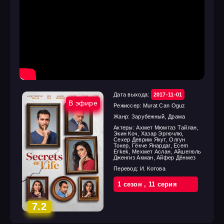
Дата выхода:
2017-11-01
В эфире
Режиссер:
Murat Can Oguz
Жанр:
Зарубежный, Драма
Актеры:
Ахмет Мюмтаз Тайлан,
Экин Коч, Хазар Эргючлю,
Сехер Деврим Якут, Олгун
Токер, Гёкче Янардаг, Ecem
Erkek, Мехмет Аслан, Айшегюль
Дженгиз Акман, Айфер Дёнмез
Перевод:
И. Котова
1 cезон
,
11 cерия
7.2