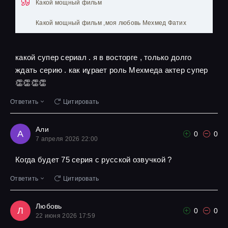
Какой мощный фильм
Какой мощный фильм ,моя любовь Мехмед Фатих
какой супер сериал . я в восторге , только долго
ждать серию . как иұрает роль Мехмеда актер супер
👏👏👏👏
Ответить
Цитировать
Али
А
0
0
7 апреля 2026 22:00
Когда будет 75 серия с русской озвучкой ?
Ответить
Цитировать
Любовь
Л
0
0
22 июня 2026 17:59