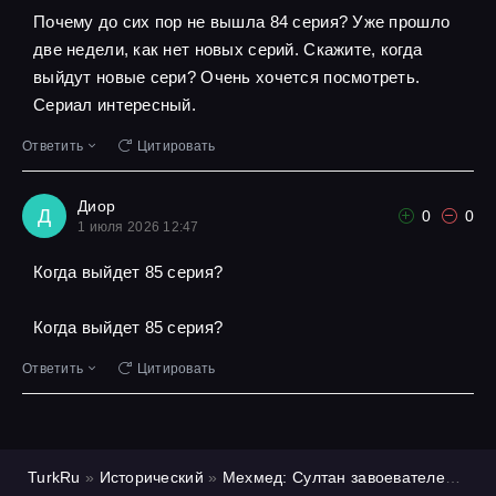
Почему до сих пор не вышла 84 серия? Уже прошло
две недели, как нет новых серий. Скажите, когда
выйдут новые сери? Очень хочется посмотреть.
Сериал интересный.
Ответить
Цитировать
Диор
Д
0
0
1 июля 2026 12:47
Когда выйдет 85 серия?
Когда выйдет 85 серия?
Ответить
Цитировать
TurkRu
»
Исторический
»
Мехмед: Султан завоевателей
»
1 