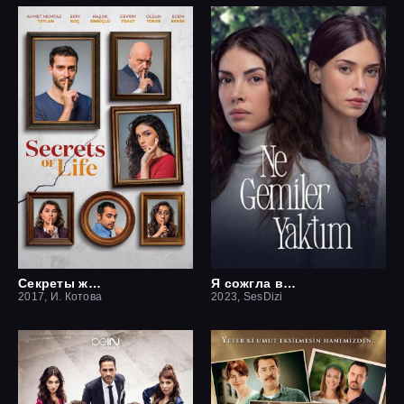
Секреты жизни
Я сожгла все мосты / Какие корабли я сжёг
2017, И. Котова
2023, SesDizi