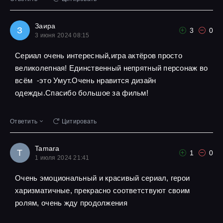
Заира
З
3
0
3 июня 2024 08:15
Сериал очень интересный,игра актёров просто
великолепная! Единственный непрятный персонаж во
всём -это Умут.Очень нравится дизайн
одежды.Спасибо большое за фильм!
Ответить
Цитировать
Tamara
T
1
0
1 июля 2024 21:41
Очень эмоциональный и красивый сериал, герои
харизматичные, прекрасно соответствуют своим
ролям, очень жду продолжения