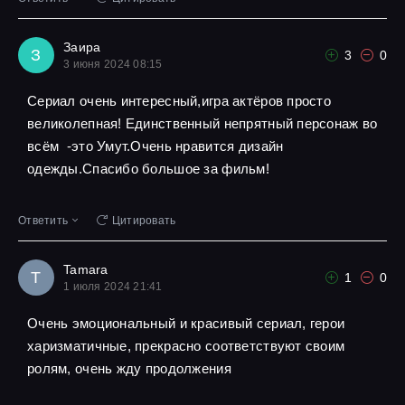
Заира
З
3
0
3 июня 2024 08:15
Сериал очень интересный,игра актёров просто
великолепная! Единственный непрятный персонаж во
всём -это Умут.Очень нравится дизайн
одежды.Спасибо большое за фильм!
Ответить
Цитировать
Tamara
T
1
0
1 июля 2024 21:41
Очень эмоциональный и красивый сериал, герои
харизматичные, прекрасно соответствуют своим
ролям, очень жду продолжения