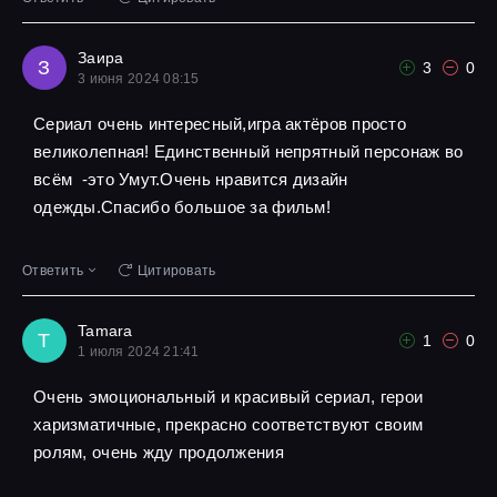
Заира
З
3
0
3 июня 2024 08:15
Сериал очень интересный,игра актёров просто
великолепная! Единственный непрятный персонаж во
всём -это Умут.Очень нравится дизайн
одежды.Спасибо большое за фильм!
Ответить
Цитировать
Tamara
T
1
0
1 июля 2024 21:41
Очень эмоциональный и красивый сериал, герои
харизматичные, прекрасно соответствуют своим
ролям, очень жду продолжения