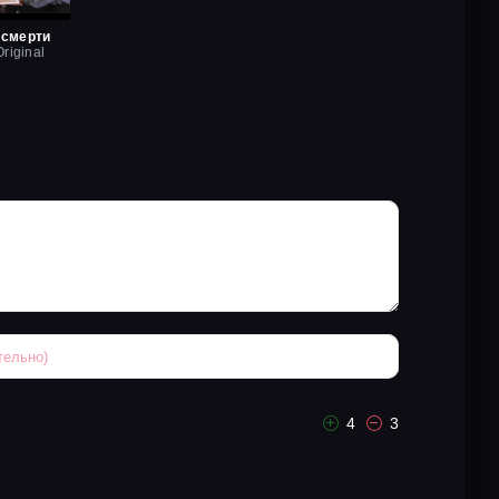
 смерти
riginal
4
3