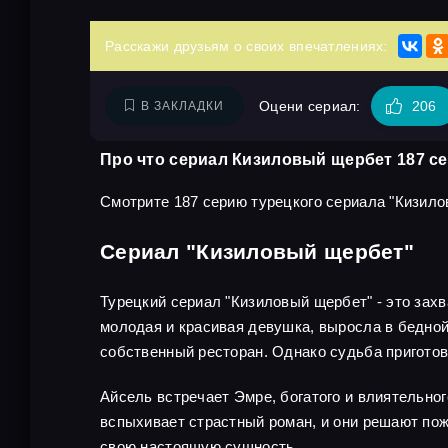
Расскажи друзьям о своих впечатлениях:
Оцени сериал:
206
В ЗАКЛАДКИ
Про что сериал Кизиловый щербет 187 с
Смотрите 187 серию турецкого сериала "Кизило
Сериал "Кизиловый щербет"
Турецкий сериал "Кизиловый щербет" - это зах
молодая и красивая девушка, выросла в бедной 
собственный ресторан. Однако судьба приготов
Айсель встречает Эмре, богатого и влиятельног
вспыхивает страстный роман, и они решают пож
свою настоящую сущность.