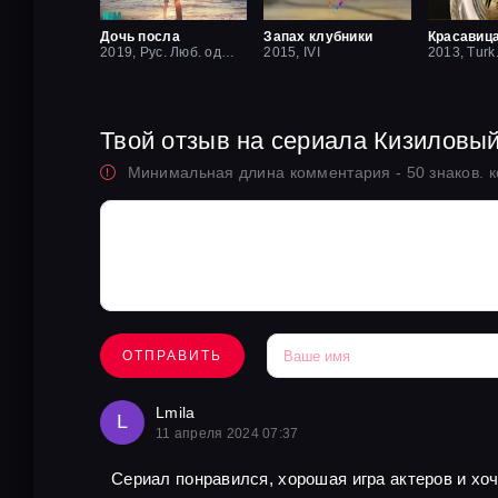
Дочь посла
Запах клубники
2019, Рус. Люб. одноголосый
2015, IVI
2013, Turk
Твой отзыв на сериала Кизиловы
Минимальная длина комментария - 50 знаков. 
ОТПРАВИТЬ
Lmila
L
11 апреля 2024 07:37
Сериал понравился, хорошая игра актеров и хо