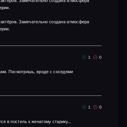
х актёров. Замечательно создана атмосфера
ерии.
х актёров. Замечательно создана атмосфера
ерии.
1
0
ами. Посмотришь, вроде с соседями
1
0
я в постель к женатому старику...