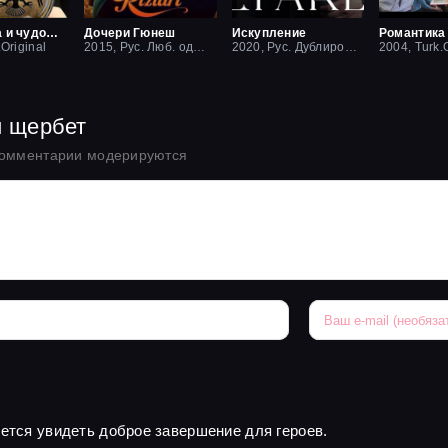
Красавица и чудовище
Дочери Гюнеш
Искупление
Романтика
.Original
2015, Рус. Люб. одноголосый
2020, Рус. Дублированный
2004, Turk.O
й щербет
комментарии модерируются
чется увидеть доброе завершение для героев.