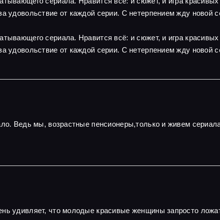
атывающего сериала. Нравится всё: и сюжет, и игра красивы
за удовольствие от каждой серии. С нетерпением жду новой с
атывающего сериала. Нравится всё: и сюжет, и игра красивы
за удовольствие от каждой серии. С нетерпением жду новой с
ало. Ведь мы, возрастные пенсионеры,только и живем сериал
нь удивляет, что молодые красивые женщины запросто ложатс