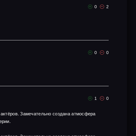
0
2
0
0
1
0
х актёров. Замечательно создана атмосфера
ерии.