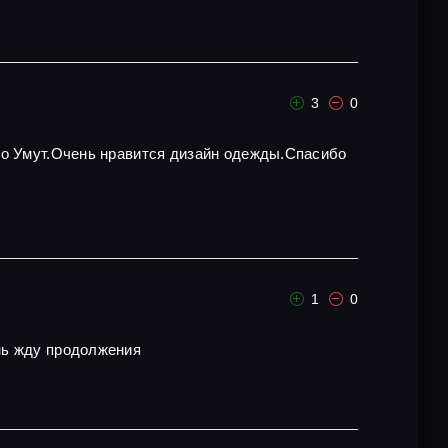
3
0
то Умут.Очень нравится дизайн одежды.Спасибо
1
0
ень жду продолжения