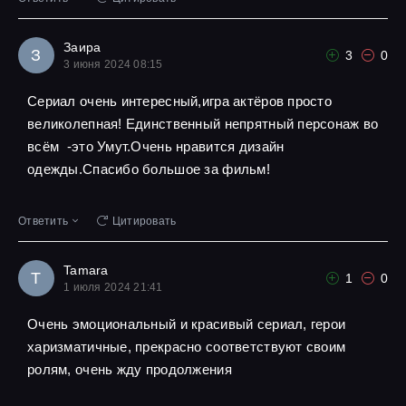
Заира
З
3
0
3 июня 2024 08:15
Сериал очень интересный,игра актёров просто
великолепная! Единственный непрятный персонаж во
всём -это Умут.Очень нравится дизайн
одежды.Спасибо большое за фильм!
Ответить
Цитировать
Tamara
T
1
0
1 июля 2024 21:41
Очень эмоциональный и красивый сериал, герои
харизматичные, прекрасно соответствуют своим
ролям, очень жду продолжения