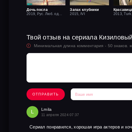
Дочь посла
Запах клубники
2019, Рус. Люб. одноголосый
2015, IVI
2013, Turk
Твой отзыв на сериала Кизиловы
Минимальная длина комментария - 50 знаков. 
ОТПРАВИТЬ
Lmila
L
11 апреля 2024 07:37
Сериал понравился, хорошая игра актеров и хо