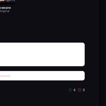
 смерти
riginal
4
3