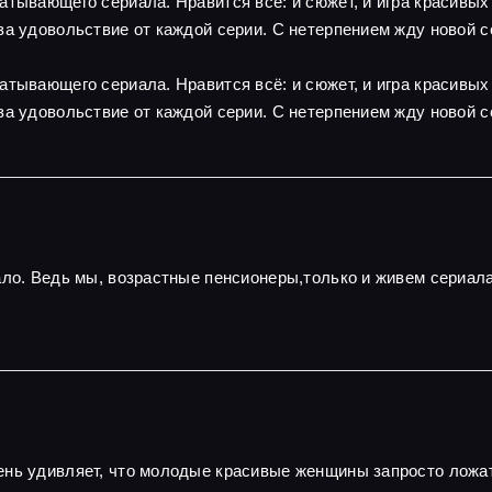
атывающего сериала. Нравится всё: и сюжет, и игра красивы
за удовольствие от каждой серии. С нетерпением жду новой с
атывающего сериала. Нравится всё: и сюжет, и игра красивы
за удовольствие от каждой серии. С нетерпением жду новой с
ало. Ведь мы, возрастные пенсионеры,только и живем сериал
нь удивляет, что молодые красивые женщины запросто ложатс