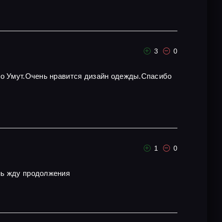
3
0
то Умут.Очень нравится дизайн одежды.Спасибо
1
0
ень жду продолжения