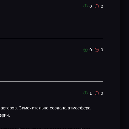
0
2
0
0
1
0
х актёров. Замечательно создана атмосфера
ерии.