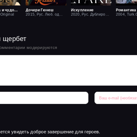
Красавица и чудовище
Дочери Гюнеш
Искупление
Романтика
.Original
2015, Рус. Люб. одноголосый
2020, Рус. Дублированный
2004, Turk.O
й щербет
комментарии модерируются
чется увидеть доброе завершение для героев.