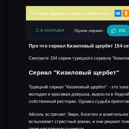
Расскажи друзьям о своих впечатлениях:
Оцени сериал:
206
В ЗАКЛАДКИ
Про что сериал Кизиловый щербет 154 с
Смотрите 154 серию турецкого сериала "Кизило
Сериал "Кизиловый щербет"
Турецкий сериал "Кизиловый щербет" - это зах
молодая и красивая девушка, выросла в бедной 
собственный ресторан. Однако судьба приготов
Айсель встречает Эмре, богатого и влиятельног
вспыхивает страстный роман, и они решают пож
свою настоящую сущность.