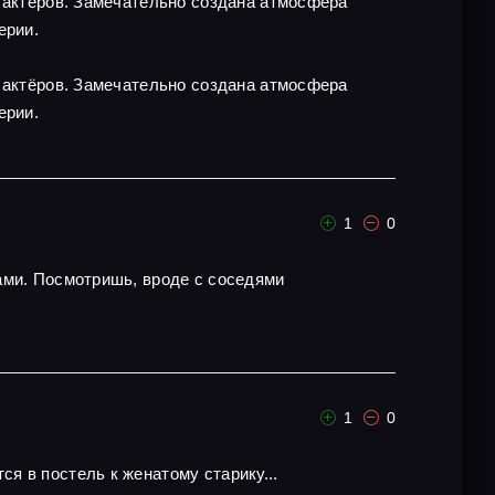
х актёров. Замечательно создана атмосфера
ерии.
х актёров. Замечательно создана атмосфера
ерии.
1
0
ами. Посмотришь, вроде с соседями
1
0
я в постель к женатому старику...