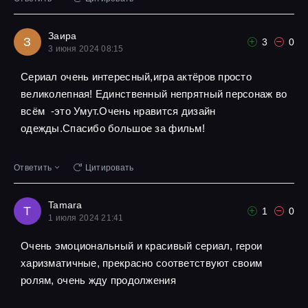
Заира
З
3
0
3 июня 2024 08:15
Сериал очень интересный,игра актёров просто
великолепная! Единственный непрятный персонаж во
всём -это Умут.Очень нравится дизайн
одежды.Спасибо большое за фильм!
Ответить
Цитировать
Tamara
T
1
0
1 июля 2024 21:41
Очень эмоциональный и красивый сериал, герои
харизматичные, прекрасно соответствуют своим
ролям, очень жду продолжения