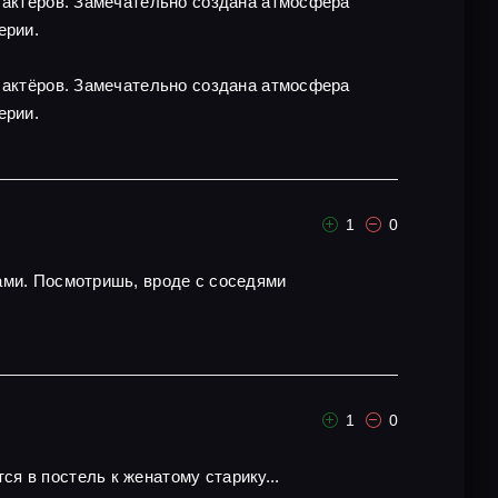
х актёров. Замечательно создана атмосфера
ерии.
х актёров. Замечательно создана атмосфера
ерии.
1
0
ами. Посмотришь, вроде с соседями
1
0
я в постель к женатому старику...