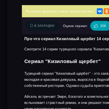
Расскажи друзьям о своих впечатлениях:
Оцени сериал:
206
В ЗАКЛАДКИ
Про что сериал Кизиловый щербет 14 се
Смотрите 14 серию турецкого сериала "Кизилов
Сериал "Кизиловый щербет"
Турецкий сериал "Кизиловый щербет" - это зах
молодая и красивая девушка, выросла в бедной 
собственный ресторан. Однако судьба приготов
Айсель встречает Эмре, богатого и влиятельног
вспыхивает страстный роман, и они решают пож
свою настоящую сущность.