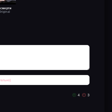
 смерти
riginal
4
3