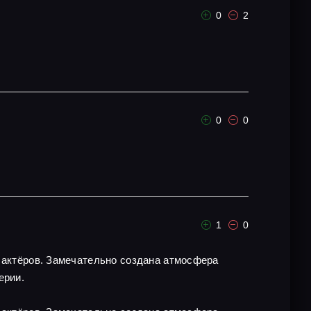
0
2
0
0
1
0
х актёров. Замечательно создана атмосфера
ерии.