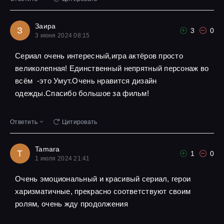
Заира
З
3
0
3 июня 2024 08:15
Сериал очень интересный,игра актёров просто
великолепная! Единственный непрятный персонаж во
всём -это Умут.Очень нравится дизайн
одежды.Спасибо большое за фильм!
Ответить
Цитировать
Tamara
T
1
0
1 июля 2024 21:41
Очень эмоциональный и красивый сериал, герои
харизматичные, прекрасно соответствуют своим
ролям, очень жду продолжения