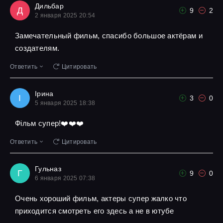
Дильбар
Д
9
2
2 января 2025 20:54
Замечательный фильм, спасибо большое актёрам и
создателям.
Ответить
Цитировать
Ірина
І
3
0
5 января 2025 18:38
Фільм супер!❤️❤️❤️
Ответить
Цитировать
Гульназ
Г
9
0
6 января 2025 07:38
Очень хороший фильм, актеры супер жалко что
приходится смотреть его здесь а не в ютубе