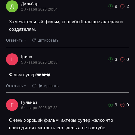
Дильбар
Д
9
2
2 января 2025 20:54
Замечательный фильм, спасибо большое актёрам и
создателям.
Ответить
Цитировать
Ірина
І
3
0
5 января 2025 18:38
Фільм супер!❤️❤️❤️
Ответить
Цитировать
Гульназ
Г
9
0
6 января 2025 07:38
Очень хороший фильм, актеры супер жалко что
приходится смотреть его здесь а не в ютубе