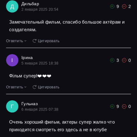
Дильбар
Д
9
2
2 января 2025 20:54
Замечательный фильм, спасибо большое актёрам и
создателям.
Ответить
Цитировать
Ірина
І
3
0
5 января 2025 18:38
Фільм супер!❤️❤️❤️
Ответить
Цитировать
Гульназ
Г
9
0
6 января 2025 07:38
Очень хороший фильм, актеры супер жалко что
приходится смотреть его здесь а не в ютубе