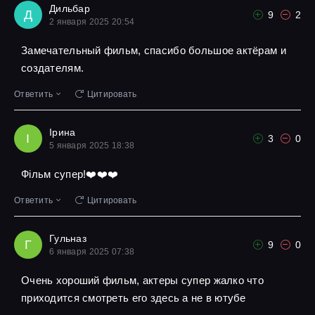
Дильбар
Д
9
2
2 января 2025 20:54
Замечательный фильм, спасибо большое актёрам и
создателям.
Ответить
Цитировать
Ірина
І
3
0
5 января 2025 18:38
Фільм супер!❤️❤️❤️
Ответить
Цитировать
Гульназ
Г
9
0
6 января 2025 07:38
Очень хороший фильм, актеры супер жалко что
приходится смотреть его здесь а не в ютубе