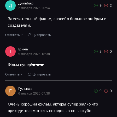
Дильбар
Д
9
2
2 января 2025 20:54
Замечательный фильм, спасибо большое актёрам и
создателям.
Ответить
Цитировать
Ірина
І
3
0
5 января 2025 18:38
Фільм супер!❤️❤️❤️
Ответить
Цитировать
Гульназ
Г
9
0
6 января 2025 07:38
Очень хороший фильм, актеры супер жалко что
приходится смотреть его здесь а не в ютубе