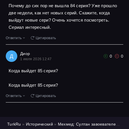
Почему до сих пор не вышла 84 серия? Уже прошло
две недели, как нет новых серий. Скажите, когда
выйдут новые сери? Очень хочется посмотреть.
Сериал интересный.
Ответить
Цитировать
Диор
Д
0
0
1 июля 2026 12:47
Когда выйдет 85 серия?
Когда выйдет 85 серия?
Ответить
Цитировать
TurkRu
»
Исторический
»
Мехмед: Султан завоевателей
»
1 