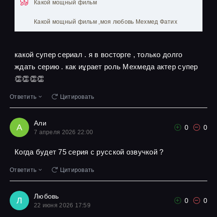
Какой мощный фильм
Какой мощный фильм ,моя любовь Мехмед Фатих
какой супер сериал . я в восторге , только долго
ждать серию . как иұрает роль Мехмеда актер супер
👏👏👏👏
Ответить
Цитировать
Али
А
0
0
7 апреля 2026 22:00
Когда будет 75 серия с русской озвучкой ?
Ответить
Цитировать
Любовь
Л
0
0
22 июня 2026 17:59