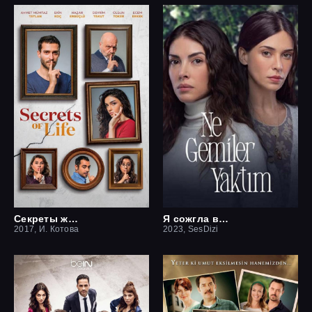
Секреты жизни
Я сожгла все мосты / Какие корабли я сжёг
2017, И. Котова
2023, SesDizi