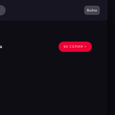
Войти
а
80 СЕРИЯ >