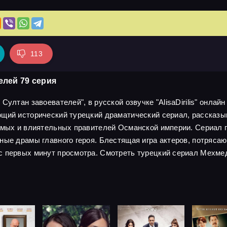
113
елей 79 серия
ултан завоевателей", в русской озвучке "AlisaDirilis" онлайн
ющий исторический турецкий драматический сериал, рассказ
имых и влиятельных правителей Османской империи. Сериал по
чные драмы главного героя. Блестящая игра актеров, потряс
с первых минут просмотра. Смотреть турецкий сериал Мехмед