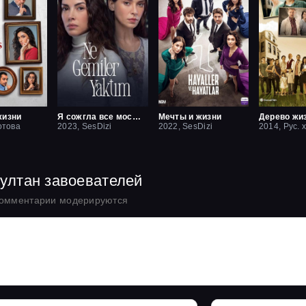
жизни
Я сожгла все мосты / Какие корабли я сжёг
Мечты и жизни
Дерево жи
отова
2023, SesDizi
2022, SesDizi
2014, Рус. 
Султан завоевателей
комментарии модерируются