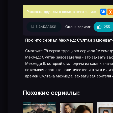
Расскажи друзьям о своих впечатлениях:
Оцени сериал:
255
В ЗАКЛАДКИ
Про что сериал Мехмед: Султан завоеват
Смотрите 79 серию турецкого сериала "Мехмед: С
Мехмед: Султан завоевателей - это захватыва
Мехмеде II, который стал одним из самых знач
показывая сложные политические интриги и ли
времен Султана Мехмеда, захватывая зрителя 
Похожие сериалы: