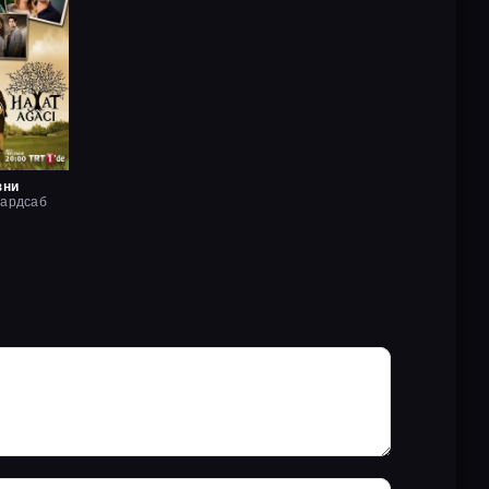
зни
хардсаб