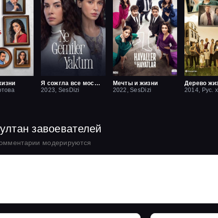
жизни
Я сожгла все мосты / Какие корабли я сжёг
Мечты и жизни
Дерево жи
отова
2023, SesDizi
2022, SesDizi
2014, Рус. 
Султан завоевателей
комментарии модерируются