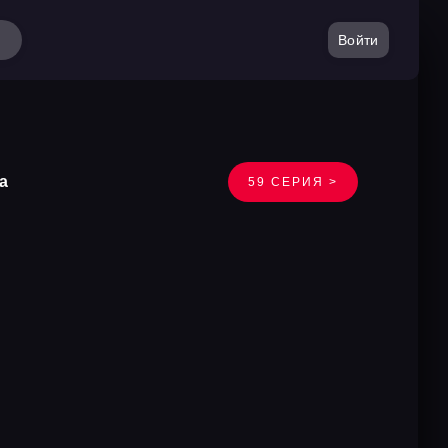
Войти
а
59 СЕРИЯ >