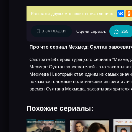
Расскажи друзьям о своих впечатлениях:
Оцени сериал:
255
В ЗАКЛАДКИ
Про что сериал Мехмед: Султан завоеват
Смотрите 58 серию турецкого сериала "Мехмед: С
Мехмед: Султан завоевателей - это захватыва
Мехмеде II, который стал одним из самых знач
показывая сложные политические интриги и ли
времен Султана Мехмеда, захватывая зрителя 
Похожие сериалы: