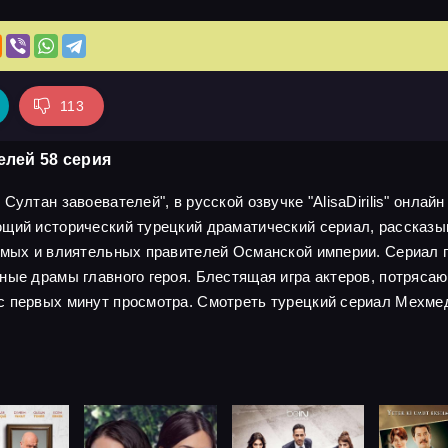
113
елей 58 серия
ултан завоевателей", в русской озвучке "AlisaDirilis" онлайн
ющий исторический турецкий драматический сериал, рассказ
имых и влиятельных правителей Османской империи. Сериал по
чные драмы главного героя. Блестящая игра актеров, потряс
с первых минут просмотра. Смотреть турецкий сериал Мехмед