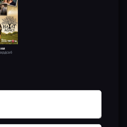
зни
хардсаб