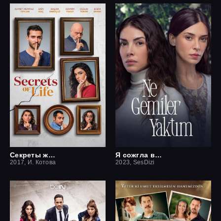
Секреты жизни
Я сожгла все мосты / Какие корабли я сжёг
2017, И. Котова
2023, SesDizi