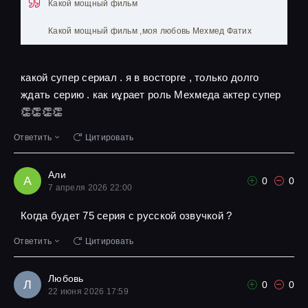
Какой мощный фильм
Какой мощный фильм ,моя любовь Мехмед Фатих
какой супер сериал . я в восторге , только долго
ждать серию . как иұрает роль Мехмеда актер супер
👏👏👏👏
Ответить
Цитировать
Али
А
0
0
7 апреля 2026 22:00
Когда будет 75 серия с русской озвучкой ?
Ответить
Цитировать
Любовь
Л
0
0
22 июня 2026 17:59