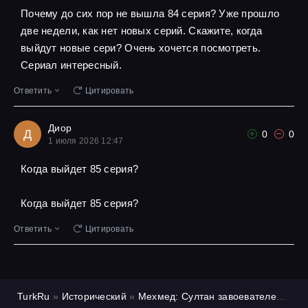
Почему до сих пор не вышла 84 серия? Уже прошло
две недели, как нет новых серий. Скажите, когда
выйдут новые сери? Очень хочется посмотреть.
Сериал интересный.
Ответить
Цитировать
Диор
Д
0
0
1 июля 2026 12:47
Когда выйдет 85 серия?
Когда выйдет 85 серия?
Ответить
Цитировать
TurkRu
»
Исторический
»
Мехмед: Султан завоевателей
»
1 