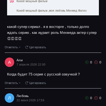
Какой мощный фильм
Какой мощный фильм ,моя любовь Мехмед Фатих
какой супер сериал . я в восторге , только долго
ждать серию . как иұрает роль Мехмеда актер супер
👏👏👏👏
Ответить
Цитировать
Али
А
0
0
7 апреля 2026 22:00
Когда будет 75 серия с русской озвучкой ?
Ответить
Цитировать
Любовь
Л
0
0
22 июня 2026 17:59