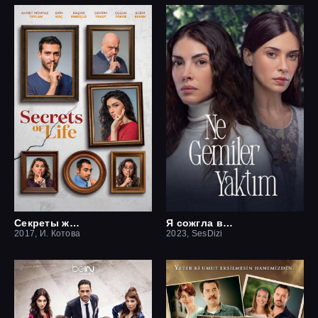
Секреты жизни
Я сожгла все мосты / Какие корабли я сжёг
2017, И. Котова
2023, SesDizi