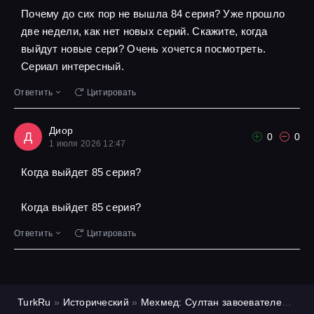
Почему до сих пор не вышла 84 серия? Уже прошло
две недели, как нет новых серий. Скажите, когда
выйдут новые сери? Очень хочется посмотреть.
Сериал интересный.
Ответить
Цитировать
Диор
Д
0
0
1 июля 2026 12:47
Когда выйдет 85 серия?
Когда выйдет 85 серия?
Ответить
Цитировать
TurkRu
»
Исторический
»
Мехмед: Султан завоевателей
»
1 