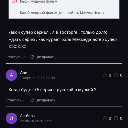
Какой мощный фильм
Какой мощный фильм ,моя любовь Мехмед Фатих
какой супер сериал . я в восторге , только долго
ждать серию . как иұрает роль Мехмеда актер супер
👏👏👏👏
Ответить
Цитировать
Али
А
0
0
7 апреля 2026 22:00
Когда будет 75 серия с русской озвучкой ?
Ответить
Цитировать
Любовь
Л
0
0
22 июня 2026 17:59