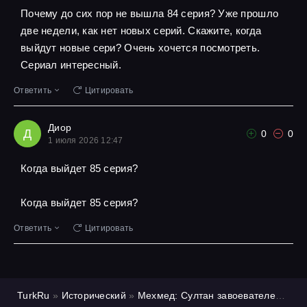
Почему до сих пор не вышла 84 серия? Уже прошло
две недели, как нет новых серий. Скажите, когда
выйдут новые сери? Очень хочется посмотреть.
Сериал интересный.
Ответить
Цитировать
Диор
Д
0
0
1 июля 2026 12:47
Когда выйдет 85 серия?
Когда выйдет 85 серия?
Ответить
Цитировать
TurkRu
»
Исторический
»
Мехмед: Султан завоевателей
»
1 