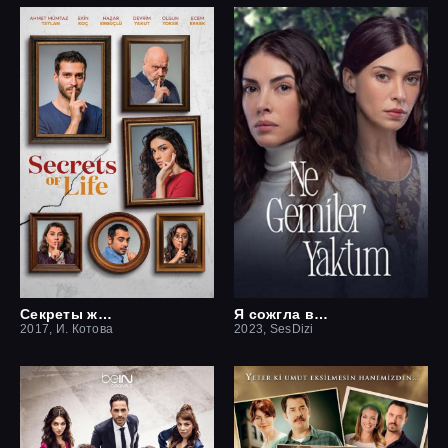
Секреты жизни
Я сожгла все мосты / Какие корабли я сжёг
2017, И. Котова
2023, SesDizi