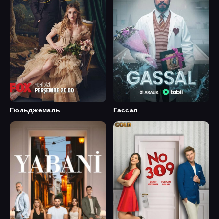
Гюльджемаль
Гассал