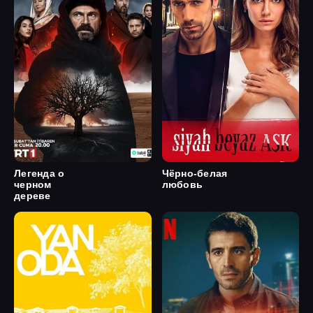
Легенда о
Чёрно-белая
черном
любовь
дереве