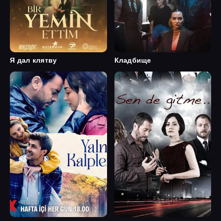
Я дал клятву
Кладбище