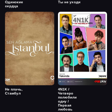
Одинокие
Ты не уходи
сердца
Не плачь,
4N1K /
Стамбул
Четверо
полюбили
одну /
Первая
любовь