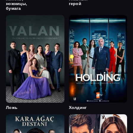
ножницы,
герой
бумага
Ложь
Холдинг