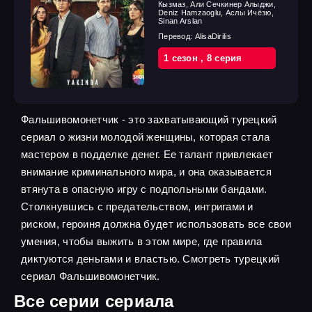
Кызмаз, Али Сечкинер Алыджи,
Deniz Hamzaoglu, Аслы Ичёзю,
Sinan Arslan
Перевод:
AlisaDirilis
1 cезон
,
8 cерия
Фальшивомонетчик - это захватывающий турецкий
сериал о жизни молодой женщины, которая стала
мастером в подделке денег. Ее талант привлекает
внимание криминального мира, и она оказывается
втянута в опасную игру с подпольными бандами.
Столкнувшись с предательством, интригами и
риском, героиня должна будет использовать все свои
умения, чтобы выжить в этом мире, где правила
диктуются деньгами и властью. Смотреть турецкий
сериал Фальшивомонетчик.
Все серии сериала