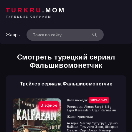
TURKRU
.MOM
ТУРЕЦКИЕ СЕРИАЛЫ
Жанры
Смотреть турецкий сериал
Фальшивомонетчик
Трейлер сериала Фальшивомонетчик
Дата выхода:
2024-10-21
В эфире
Режиссер:
Ahmet Burçin Kiliç,
Ugur Karaaslan, Ugur Karaaslan
Жанр:
Криминал
Актеры:
Чаглар Эртугрул, Дениз
Байсал, Тимучин Эсен, Шюкран
Овалы, Сарп Аккая, Илькер