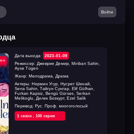
Войти
рдца
Дата выхода:
2023-01-09
ен
Режиссер:
Джеврие Демир, Miriban Sahin,
Ayse Tügen
Жанр:
Мелодрама, Драма
Актеры:
Нермин Угур, Нусрет Шенай,
Sena Sahin, Тайгун Сунгар, Elif Gülhan,
Furkan Kapsiz, Bengü Gürses, Serkan
Melikoglu, Дилек Бозкурт, Ezel Salik
Перевод:
Рус. Проф. многоголосый
1 cезон
,
100 cерия