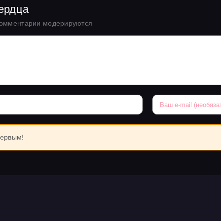
сердца
комментарии модерируются
первым!