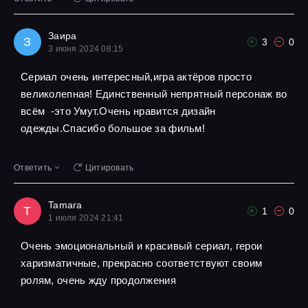
Заира
З
3
0
3 июня 2024 08:15
Сериал очень интересный,игра актёров просто
великолепная! Единственный непрятный персонаж во
всём -это Умут.Очень нравится дизайн
одежды.Спасибо большое за фильм!
Ответить
Цитировать
Tamara
T
1
0
1 июля 2024 21:41
Очень эмоциональный и красивый сериал, герои
харизматичные, прекрасно соответствуют своим
ролям, очень жду продолжения