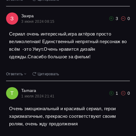
Заира
З
3
0
3 июня 2024 08:15
Сериал очень интересный,игра актёров просто
великолепная! Единственный непрятный персонаж во
всём -это Умут.Очень нравится дизайн
одежды.Спасибо большое за фильм!
Ответить
Цитировать
Tamara
T
1
0
1 июля 2024 21:41
Очень эмоциональный и красивый сериал, герои
харизматичные, прекрасно соответствуют своим
ролям, очень жду продолжения