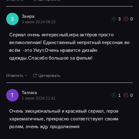
Заира
З
3
0
3 июня 2024 08:15
Сериал очень интересный,игра актёров просто
великолепная! Единственный непрятный персонаж во
всём -это Умут.Очень нравится дизайн
одежды.Спасибо большое за фильм!
Ответить
Цитировать
Tamara
T
1
0
1 июля 2024 21:41
Очень эмоциональный и красивый сериал, герои
харизматичные, прекрасно соответствуют своим
ролям, очень жду продолжения