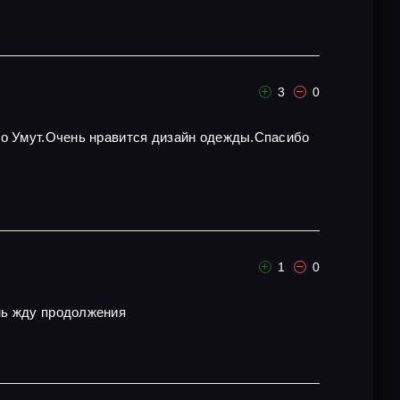
3
0
то Умут.Очень нравится дизайн одежды.Спасибо
1
0
ень жду продолжения