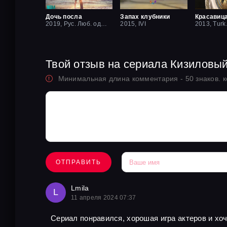
Дочь посла
Запах клубники
2019, Рус. Люб. одноголосый
2015, IVI
2013, Turk
Твой отзыв на сериала Кизиловы
Минимальная длина комментария - 50 знаков. 
ОТПРАВИТЬ
Lmila
L
11 апреля 2024 07:37
Сериал понравился, хорошая игра актеров и хо