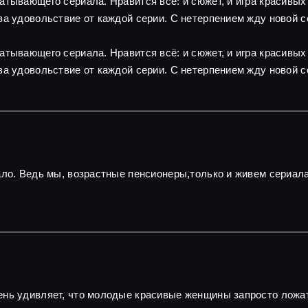
атывающего сериала. Нравится всё: и сюжет, и игра красивы
за удовольствие от каждой серии. С нетерпением жду новой с
атывающего сериала. Нравится всё: и сюжет, и игра красивы
за удовольствие от каждой серии. С нетерпением жду новой с
ало. Ведь мы, возрастные пенсионеры,только и живем сериал
нь удивляет, что молодые красивые женщины запросто ложатс