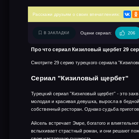
Расскажи друзьям о своих впечатлениях:
Оцени сериал:
206
В ЗАКЛАДКИ
Про что сериал Кизиловый щербет 29 се
Смотрите 29 серию турецкого сериала "Кизилов
Сериал "Кизиловый щербет"
Турецкий сериал "Кизиловый щербет" - это зах
молодая и красивая девушка, выросла в бедной 
собственный ресторан. Однако судьба приготов
Айсель встречает Эмре, богатого и влиятельног
вспыхивает страстный роман, и они решают пож
свою настоящую сущность.