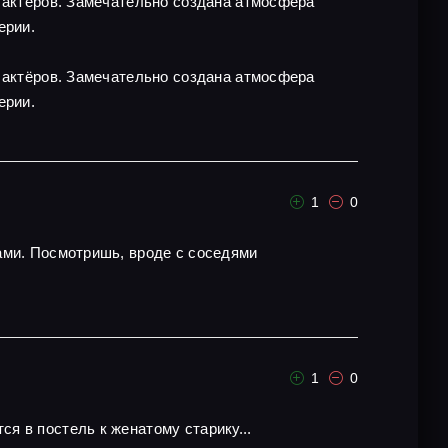
х актёров. Замечательно создана атмосфера
ерии.
х актёров. Замечательно создана атмосфера
ерии.
1
0
ами. Посмотришь, вроде с соседями
1
0
я в постель к женатому старику...