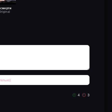
 смерти
riginal
4
3