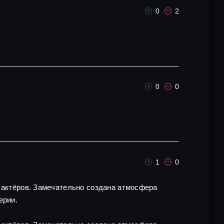
0
2
0
0
1
0
х актёров. Замечательно создана атмосфера
ерии.