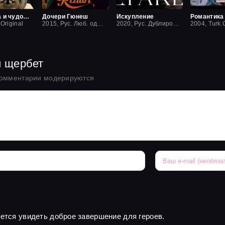
Красавица и чудовище
Дочери Гюнеш
Искупление
Романтика
.Original
2015, Рус. Люб. одноголосый
2020, Рус. Дублированный
2004, Turk.O
й щербет
комментарии модерируются
чется увидеть доброе завершение для героев.