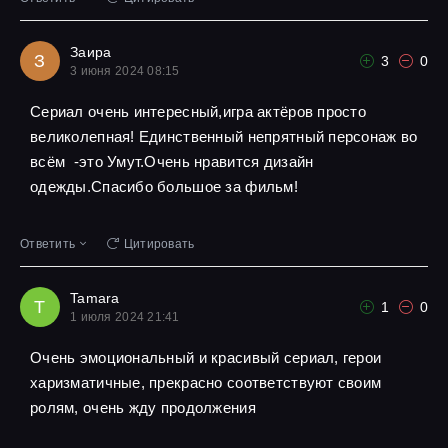
Заира
З
3
0
3 июня 2024 08:15
Сериал очень интересный,игра актёров просто
великолепная! Единственный непрятный персонаж во
всём -это Умут.Очень нравится дизайн
одежды.Спасибо большое за фильм!
Ответить
Цитировать
Tamara
T
1
0
1 июля 2024 21:41
Очень эмоциональный и красивый сериал, герои
харизматичные, прекрасно соответствуют своим
ролям, очень жду продолжения