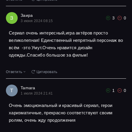
Заира
З
3
0
3 июня 2024 08:15
Сериал очень интересный,игра актёров просто
великолепная! Единственный непрятный персонаж во
всём -это Умут.Очень нравится дизайн
одежды.Спасибо большое за фильм!
Ответить
Цитировать
Tamara
T
1
0
1 июля 2024 21:41
Очень эмоциональный и красивый сериал, герои
харизматичные, прекрасно соответствуют своим
ролям, очень жду продолжения