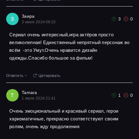
Заира
З
3
0
3 июня 2024 08:15
Сериал очень интересный,игра актёров просто
великолепная! Единственный непрятный персонаж во
всём -это Умут.Очень нравится дизайн
одежды.Спасибо большое за фильм!
Ответить
Цитировать
Tamara
T
1
0
1 июля 2024 21:41
Очень эмоциональный и красивый сериал, герои
харизматичные, прекрасно соответствуют своим
ролям, очень жду продолжения