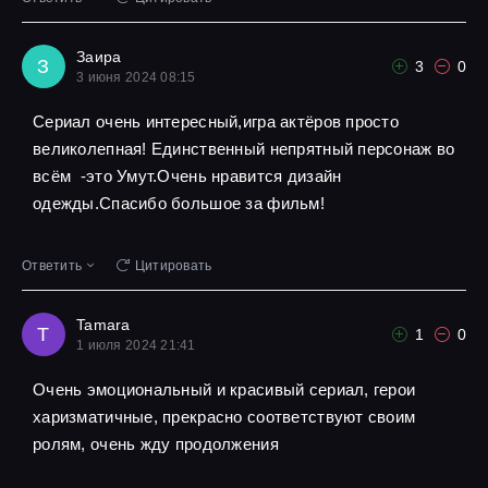
Заира
З
3
0
3 июня 2024 08:15
Сериал очень интересный,игра актёров просто
великолепная! Единственный непрятный персонаж во
всём -это Умут.Очень нравится дизайн
одежды.Спасибо большое за фильм!
Ответить
Цитировать
Tamara
T
1
0
1 июля 2024 21:41
Очень эмоциональный и красивый сериал, герои
харизматичные, прекрасно соответствуют своим
ролям, очень жду продолжения